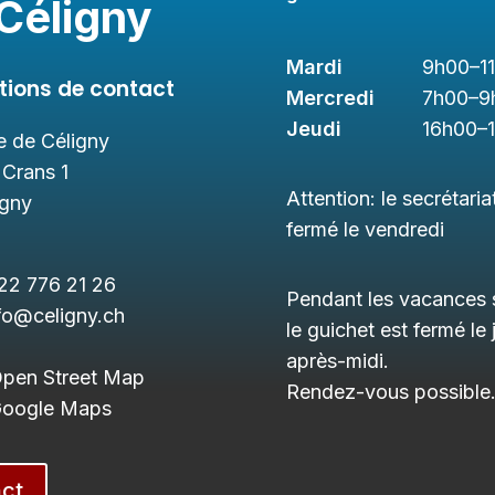
Céligny
Mardi
9h00
–1
tions de contact
Mercredi
7h00
–9
Jeudi
16h00
–
 de Céligny
 Crans 1
Attention: le secrétaria
igny
fermé le vendredi
22 776 21 26
Pendant les vacances s
fo@celigny.ch
le guichet est fermé le 
après-midi.
Open Street Map
Rendez-vous possible
 Google Maps
ct