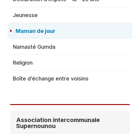
Dôme Se
Jeunesse
Maman de jour
Police
Namasté Gumda
Listing 
Pompiers
Religion
Protection civile
Société privée de
Boîte d’échange entre voisins
sécurité
Association intercommunale
Supernounou