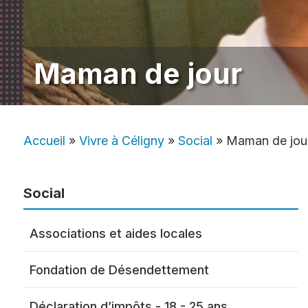
Déchets
amis
Subvention pour
Réseau 
l’installation de
environ
Démarc
récupérateur d’eau
Récupération d’eau
État des
administ
populati
Transpor
Subvention pour
Production d’énergie
Maman de jour
l’installation de pompes
Personne
Taille de
à chaleur
Ilot de chaleur
entretie
Pièces d
Subvention demi-tarif
Optimisation des
et passe
pour les ainés
bâtiments
Règlemen
Accueil
»
Vivre à Céligny
»
Social
»
Maman de jou
Quitter l’énergie fossile
Sociétés Locales
Foyers d
Bibliobus
Aide et 
Social
Divertissements
EMS
Associations et aides locales
Histoire
Finance
Fondation de Désendettement
Chemin de St-Jacques
Gym pou
de Compostelle
Transpo
Déclaration d’impôts - 18 - 25 ans