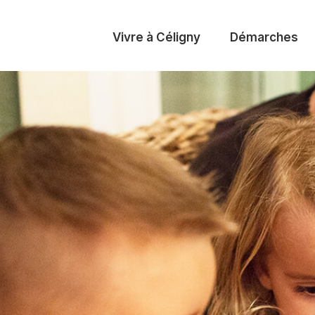
Vivre à Céligny
Démarches
 Bondex
ration
l’énergie
Association parents
Appartements
Ressources naturelles et
d’élèves (APEC)
(demandes)
biodiversité
res
 SIG
Ecole – Cycle
Congélateurs collectifs –
Energie et climat
d’orientation
INACTIF –> 2027
s chiens
es en ligne
Consommation et
Parascolaire
Salles communales
production
l
Restaurant scolaire
Charte
 verts
 vote et vote
ique
Formation
ations
s chiens