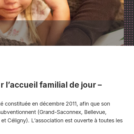
Religion
Boîte d’échange entre
voisins
Liste des commerces et
’accueil familial de jour –
artisans
é constituée en décembre 2011, afin que son
 subventionnent (Grand-Saconnex, Bellevue,
 Céligny). L’association est ouverte à toutes les