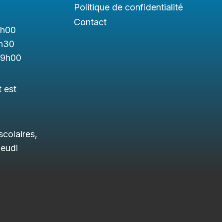
Politique de confidentialité
Contact
1h
00
h3
0
19h00
t est
colaires,
jeudi
.