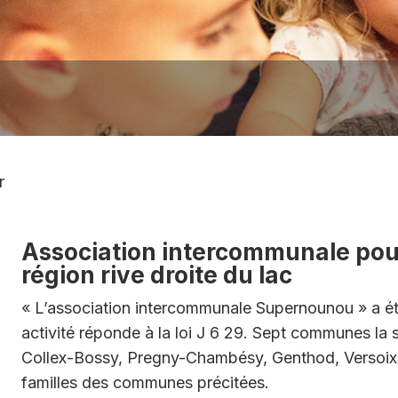
agro-
nemental
hes
 lieux 2023
ratives pour la
on
ts publics
l de la mairie
s haies et
n des parcelles
’identité (cartes
ports)
ts et lois
r
e jour
Clubs de sport
soins à domicile
Infrastructures
Association intercommunale pour l
communales
région rive droite du lac
« L’association intercommunale Supernounou » a ét
s
activité réponde à la loi J 6 29. Sept communes la
r Seniors
Collex-Bossy, Pregny-Chambésy, Genthod, Versoix et
familles des communes précitées.
rt Croix-Rouge