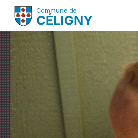
Commune de
CÉLIGNY
Exécutif
Subventions aux
Bois de
Administ
Cité de 
associations (Suisse et
étranger)
Budget communal
Chiens
Cimetiè
Trophée
Subventions borne
Conseil municipal
Médaille
Démarch
véhicule électrique
Comptes
Déchets
Etat-civi
Subvention vélo à
assistance électrique
Commissions du conseil
Espaces
Local de
Municipal
électron
Subvention pour les
Plage
installations
PV du conseil Municipal
Manifest
photovoltaïques
Port
Délibérations
Médaille