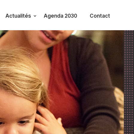
Actualités
Agenda 2030
Contact
Associations et aides
Abonnements transports
Eco 21
locales
publics
Ethore SA
Fondation de
Cartes journalières
Désendettement
dégriffées
Zero Waste
Déclaration d’impôts – 18
Subventions jeunes
– 25 ans
transport
Jeunesse
Véhicule Mobility
Maman de jour
Namasté Gumda