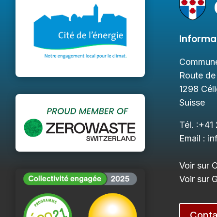
Informa
Commune
Route de
1298
Cél
Suisse
Tél. :
+41 
Email :
in
Voir sur 
Voir sur
Conta