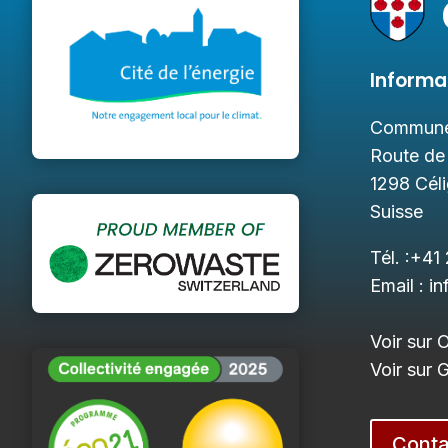
Informa
Commune
Route de
1298
Cél
Suisse
Tél. :
+41 
Email :
in
Voir sur 
Voir sur
Conta