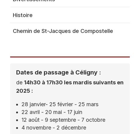
Dôme Se
Histoire
Chemin de St-Jacques de Compostelle
Police
Listing 
Pompiers
Protection civile
Dates de passage à Céligny :
Société privée de
sécurité
de
14h30 à 17h30 les mardis suivants en
2025 :
28 janvier- 25 février - 25 mars
22 avril - 20 mai - 17 juin
12 août - 9 septembre - 7 octobre
4 novembre - 2 décembre