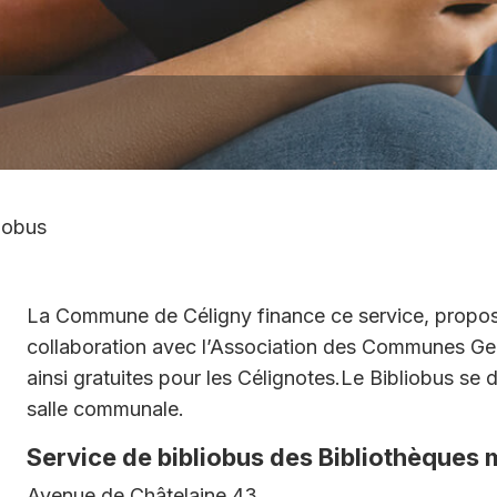
agro-
nemental
hes
 lieux 2023
ratives pour la
on
ts publics
l de la mairie
s haies et
n des parcelles
’identité (cartes
ports)
ts et lois
iobus
e jour
Clubs de sport
soins à domicile
Infrastructures
La Commune de Céligny finance ce service, propo
communales
collaboration avec l’Association des Communes Genev
ainsi gratuites pour les Célignotes.Le Bibliobus se d
s
salle communale.
r Seniors
Service de bibliobus des Bibliothèques 
rt Croix-Rouge
Avenue de Châtelaine 43