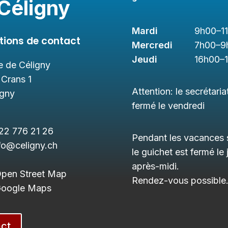
Céligny
Mardi
9h00
–1
tions de contact
Mercredi
7h00
–9
Jeudi
16h00
–
 de Céligny
 Crans 1
Attention: le secrétaria
igny
fermé le vendredi
22 776 21 26
Pendant les vacances s
fo@celigny.ch
le guichet est fermé le 
après-midi.
Open Street Map
Rendez-vous possible
 Google Maps
ct