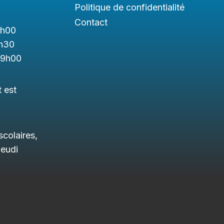
Politique de confidentialité
Contact
1h
00
h3
0
19h00
t est
colaires,
jeudi
.