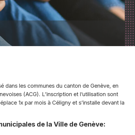
Religion
Boîte d’échange entre
voisins
Liste des commerces et
artisans
sé dans les communes du canton de Genève, en
oises (ACG). L’inscription et l’utilisation sont
éplace 1x par mois à Céligny et s’installe devant la
municipales de la Ville de Genève: