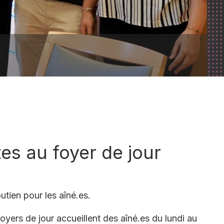
Religion
Boîte d’échange entre
voisins
Liste des commerces et
artisans
es au foyer de jour
outien pour les aîné.es.
oyers de jour accueillent des aîné.es du lundi au