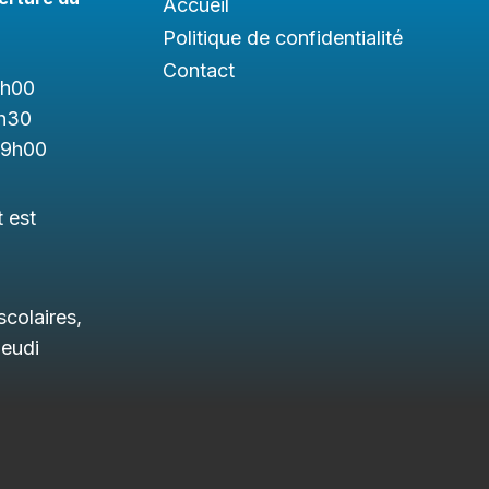
Accueil
Politique de confidentialité
Contact
1h
00
h3
0
19h00
t est
colaires,
jeudi
.