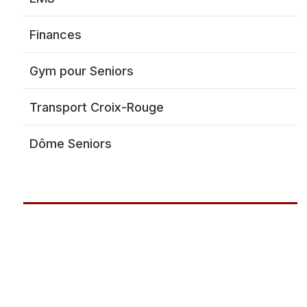
Dôme Se
Finances
Gym pour Seniors
Police
Transport Croix-Rouge
Listing 
Pompiers
Dôme Seniors
Protection civile
Société privée de
sécurité