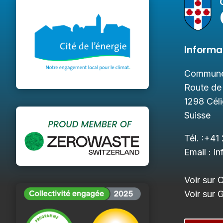
Informa
Commune
Route de
1298
Cél
Suisse
Tél. :
+41 
Email :
in
Voir sur 
Voir sur