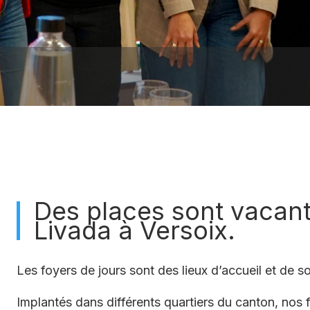
agro-
nemental
hes
 lieux 2023
ratives pour la
on
ts publics
l de la mairie
s haies et
n des parcelles
’identité (cartes
ports)
ts et lois
e jour
Clubs de sport
soins à domicile
Infrastructures
Des places sont vacant
communales
Livada à Versoix.
s
Les foyers de jours sont des lieux d’accueil et de s
r Seniors
rt Croix-Rouge
Implantés dans différents quartiers du canton, nos f