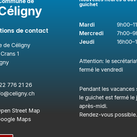
Commune de
guichet
Céligny
Mardi
9h00
–1
tions de contact
Mercredi
7h00
–9
Jeudi
16h00
–
 de Céligny
 Crans 1
Attention: le secrétaria
igny
fermé le vendredi
22 776 21 26
Pendant les vacances s
fo@celigny.ch
le guichet est fermé le 
après-midi.
Open Street Map
Rendez-vous possible
 Google Maps