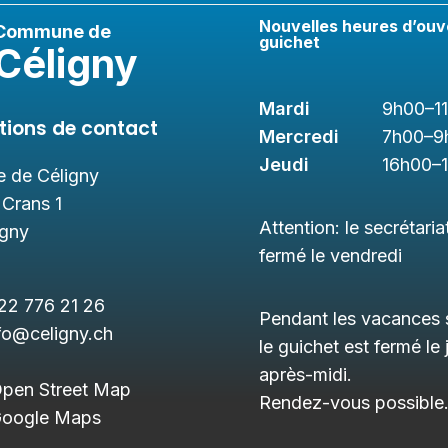
Nouvelles heures d’ouv
Commune de
guichet
Céligny
Mardi
9h00
–1
tions de contact
Mercredi
7h00
–9
Jeudi
16h00
–
 de Céligny
 Crans 1
Attention: le secrétaria
igny
fermé le vendredi
22 776 21 26
Pendant les vacances s
fo@celigny.ch
le guichet est fermé le 
après-midi.
Open Street Map
Rendez-vous possible
 Google Maps