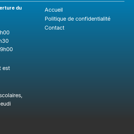
erture du
Accueil
Politique de confidentialité
Contact
1h
00
h3
0
19h00
t est
colaires,
jeudi
.