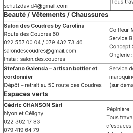
Tous tra
schutzdavid4@gmail.com
Beauté / Vêtements / Chaussures
Salon des Coudres by Carolina
Coiffeur 
Route des Coudres 60
Service B
022 557 00 04 / 079 432 73 46
Concept S
salondescoudres@gmail.com
Onglerie 
Insta : salon.des.coudres
Stefano Galenda – artisan bottier et
Service d
cordonnier
maroquiner
Dépôt – retrait au 50 route des Coudres
(sur dem
Espaces verts
Cédric CHANSON Sàrl
Pépinière
Nyon et Céligny
Tous travau
022 362 17 83
d’espaces 
079 419 64 79