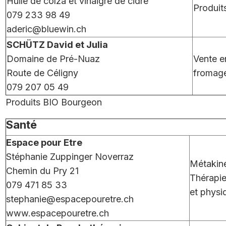
Huile de colza et vinaigre de cidre
Produits
079 233 98 49
aderic@bluewin.ch
SCHÜTZ David et Julia
Domaine de Pré-Nuaz
Vente en
Route de Céligny
fromage
079 207 05 49
Produits BIO Bourgeon
Santé
Espace pour Etre
Stéphanie Zuppinger Noverraz
Métakin
Chemin du Pry 21
Thérapie
079 471 85 33
et physi
stephanie@espacepouretre.ch
www.espacepouretre.ch