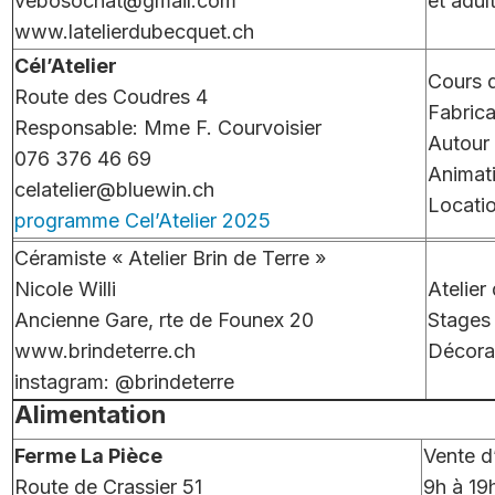
vebosochat@gmail.com
et adul
www.latelierdubecquet.ch
Cél’Atelier
Cours d
Route des Coudres 4
Fabrica
Responsable: Mme F. Courvoisier
Autour 
076 376 46 69
Animat
celatelier@bluewin.ch
Locatio
programme Cel’Atelier 2025
Céramiste « Atelier Brin de Terre »
Nicole Willi
Atelier
Ancienne Gare, rte de Founex 20
Stages
www.brindeterre.ch
Décorat
instagram: @brindeterre
Alimentation
Ferme La Pièce
Vente d
Route de Crassier 51
9h à 19