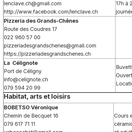
lenclave.ch@gmail.com
17h à 
http://www.facebook.com/lenclave.ch
journé
Pizzeria des Grands-Chênes
Route des Coudres 17
022 960 57 00
pizzeriadesgrandschenes@gmail.com
https://pizzeriadesgrandschenes.ch
La Célignote
Buvett
Port de Céligny
Ouvert
info@celignote.ch
Locati
079 594 20 99
Habitat, arts et loisirs
BOBETSO Véronique
Chemin de Becquet 16
Cours 
079 617 71 11
cérami