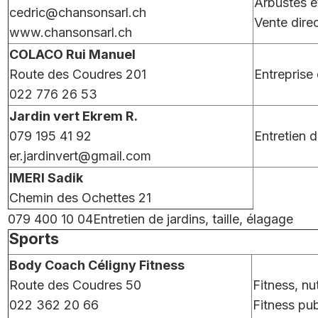
Arbustes e
cedric@chansonsarl.ch
Vente direc
www.chansonsarl.ch
COLACO Rui Manuel
Route des Coudres 201
Entreprise
022 776 26 53
Jardin vert Ekrem R.
079 195 41 92
Entretien d
er.jardinvert@gmail.com
IMERI Sadik
Chemin des Ochettes 21
079 400 10 04Entretien de jardins, taille, élagage
Sports
Body Coach Céligny Fitness
Route des Coudres 50
Fitness, nut
022 362 20 66
Fitness pub