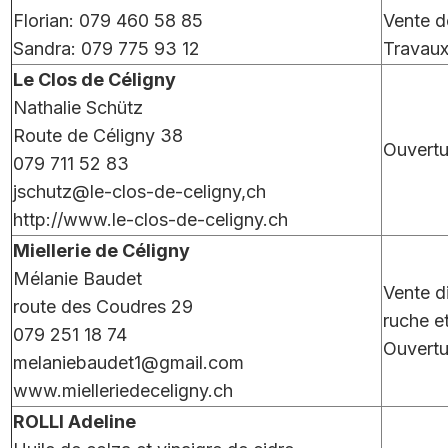
Florian: 079 460 58 85
Vente d
Sandra: 079 775 93 12
Travaux
Le Clos de Céligny
Nathalie Schütz
Route de Céligny 38
Ouvertu
079 711 52 83
jschutz@le-clos-de-celigny,ch
http://www.le-clos-de-celigny.ch
Miellerie de Céligny
Mélanie Baudet
Vente di
route des Coudres 29
ruche et
079 251 18 74
Ouvertu
melaniebaudet1@gmail.com
www.mielleriedeceligny.ch
ROLLI Adeline