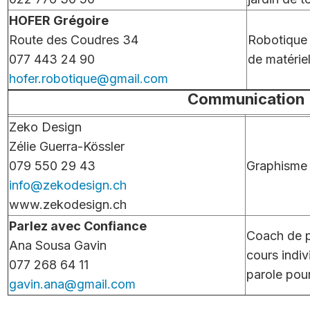
HOFER Grégoire
Route des Coudres 34
Robotique 
077 443 24 90
de matérie
hofer.robotique@gmail.com
Communication
Zeko Design
Zélie Guerra-Kössler
079 550 29 43
Graphisme
info@zekodesign.ch
www.zekodesign.ch
Parlez avec Confiance
Coach de p
Ana Sousa Gavin
cours indiv
077 268 64 11
parole pou
gavin.ana@gmail.com