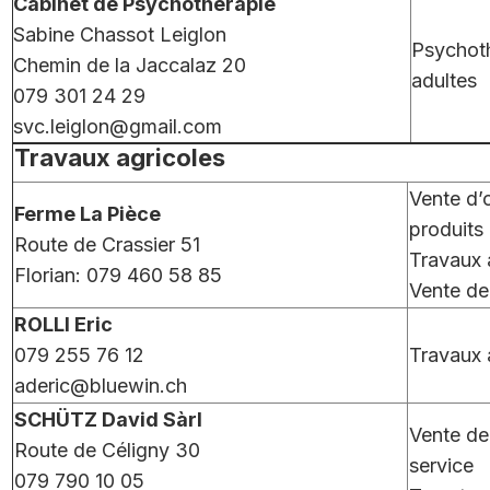
Cabinet de Psychothérapie
Sabine Chassot Leiglon
Psychoth
Chemin de la Jaccalaz 20
adultes
079 301 24 29
svc.leiglon@gmail.com
Travaux agricoles
Vente d’
Ferme La Pièce
produits
Route de Crassier 51
Travaux 
Florian: 079 460 58 85
Vente de
ROLLI Eric
079 255 76 12
Travaux a
aderic@bluewin.ch
SCHÜTZ David Sàrl
Vente de 
Route de Céligny 30
service
079 790 10 05