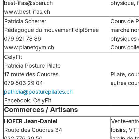
best-ifas@span.ch
physique, 
www.best-ifas.ch
Patricia Scherrer
Cours de P
Pédagogue du mouvement diplômée
marche nord
079 921 78 86
physiques 
www.planetgym.ch
Cours colle
CélyFit
Patricia Posture Pilate
17 route des Coudres
Pilate, cour
079 503 29 04
autres cou
patricia@posturepilates.ch
Facebook: CélyFit
Commerces / Artisans
HOFER Jean-Daniel
Vente-entr
Route des Coudres 34
loisirs, V
022 776 30 50
jardin de 