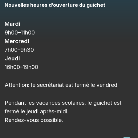
Commune de
Céligny
Informations de contact
Commune de Céligny
Route de Crans 1
1298
Céligny
Suisse
Tél. :
+41 22 776 21 26
Email :
info@celigny.ch