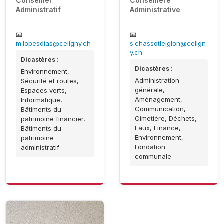
Conseiller
Conseillère
Administratif
Administrative
📧
📧
m.lopesdias@celigny.ch
s.chassotleiglon@celign
y.ch
Dicastères :
Dicastères :
Environnement,
Administration
Sécurité et routes,
générale,
Espaces verts,
Aménagement,
Informatique,
Communication,
Bâtiments du
Cimetière, Déchets,
patrimoine financier,
Eaux, Finance,
Bâtiments du
Environnement,
patrimoine
Fondation
administratif
communale