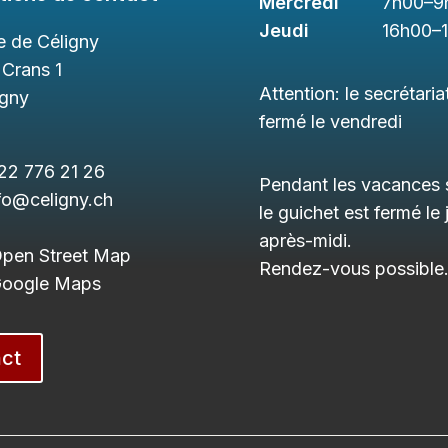
Mercredi
7h00
–9
Jeudi
16h00
–
 de Céligny
 Crans 1
Attention: le secrétaria
igny
fermé le vendredi
22 776 21 26
Pendant les vacances s
fo@celigny.ch
le guichet est fermé le 
après-midi.
Open Street Map
Rendez-vous possible
 Google Maps
ct