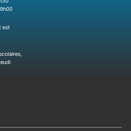
h3
0
19h00
t est
colaires,
jeudi
.