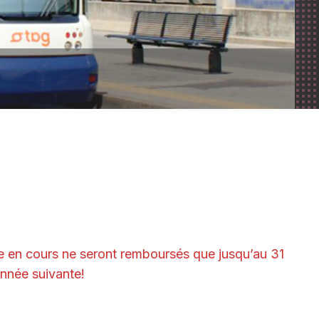
Religion
Boîte d’échange entre
voisins
Liste des commerces et
artisans
e en cours ne seront remboursés que jusqu’au 31
année suivante!