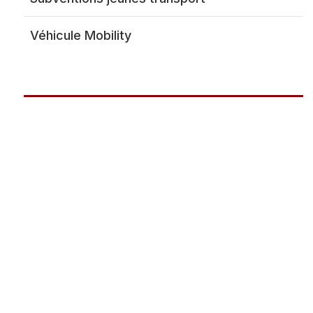
Dôme Se
Véhicule Mobility
Police
Listing 
Pompiers
Protection civile
Société privée de
sécurité