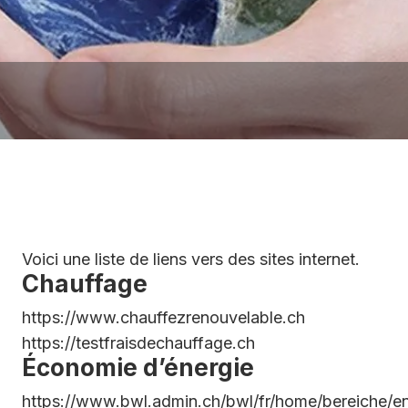
agro-
nemental
hes
 lieux 2023
ratives pour la
on
ts publics
l de la mairie
s haies et
n des parcelles
’identité (cartes
ports)
ts et lois
e jour
Clubs de sport
soins à domicile
Infrastructures
Voici une liste de liens vers des sites internet.
communales
Chauffage
https://www.chauffezrenouvelable.ch
s
https://testfraisdechauffage.ch
r Seniors
Économie d’énergie
rt Croix-Rouge
https://www.bwl.admin.ch/bwl/fr/home/bereiche/en