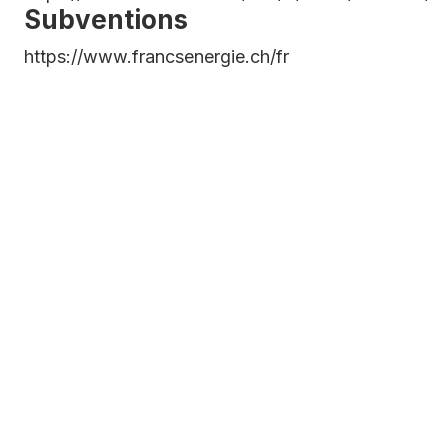
Subventions
niors
https://www.francsenergie.ch/fr
N° urgences