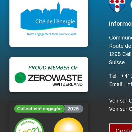
Informa
Commune
Route de
1298
Cél
Suisse
Tél. :
+41 
Email :
in
Voir sur 
Voir sur
Conta