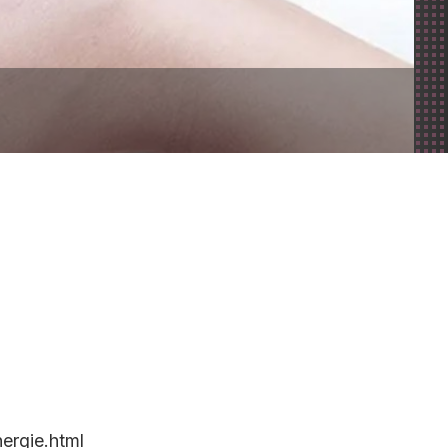
Religion
Boîte d’échange entre
voisins
Liste des commerces et
artisans
ergie.html