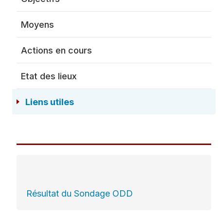
Dôme Se
Moyens
Actions en cours
Police
Etat des lieux
Listing 
Pompiers
Liens utiles
Protection civile
Société privée de
sécurité
Résultat du Sondage ODD