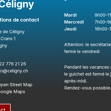
Céligny
Mardi
9h00
–1
tions de contact
Mercredi
7h00
–9
Jeudi
16h00
–
 de Céligny
 Crans 1
Attention: le secrétaria
igny
fermé le vendredi
22 776 21 26
Pendant les vacances s
fo@celigny.ch
le guichet est fermé le 
après-midi.
Open Street Map
Rendez-vous possible
 Google Maps
ct