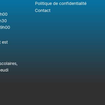
Politique de confidentialité
Contact
1h
00
h3
0
19h00
t est
colaires,
jeudi
.